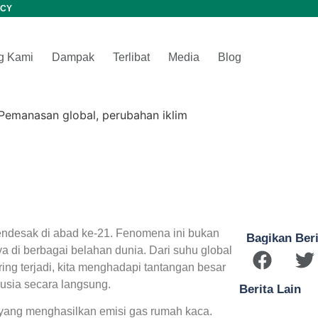
CY
g Kami
Dampak
Terlibat
Media
Blog
mendesak di abad ke-21. Fenomena ini bukan
Bagikan Beri
ya di berbagai belahan dunia. Dari suhu global
ng terjadi, kita menghadapi tantangan besar
sia secara langsung.
Berita Lain
 yang menghasilkan emisi gas rumah kaca.