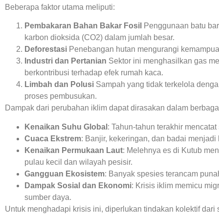
Beberapa faktor utama meliputi:
Pembakaran Bahan Bakar Fosil
Penggunaan batu bara
karbon dioksida (CO2) dalam jumlah besar.
Deforestasi
Penebangan hutan mengurangi kemampuan 
Industri dan Pertanian
Sektor ini menghasilkan gas me
berkontribusi terhadap efek rumah kaca.
Limbah dan Polusi
Sampah yang tidak terkelola denga
proses pembusukan.
Dampak dari perubahan iklim dapat dirasakan dalam berbagai 
Kenaikan Suhu Global
: Tahun-tahun terakhir mencata
Cuaca Ekstrem
: Banjir, kekeringan, dan badai menjadi 
Kenaikan Permukaan Laut
: Melehnya es di Kutub men
pulau kecil dan wilayah pesisir.
Gangguan Ekosistem
: Banyak spesies terancam punah
Dampak Sosial dan Ekonomi
: Krisis iklim memicu mig
sumber daya.
Untuk menghadapi krisis ini, diperlukan tindakan kolektif dari