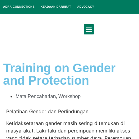
ADRA CONNECTIONS
KEADAAN DARURAT
ADVOCACY
Tentang Kami
Training on Gender
and Protection
Mata Pencaharian
,
Workshop
Pelatihan Gender dan Perlindungan
Ketidaksetaraan gender masih sering ditemukan di
masyarakat. Laki-laki dan perempuan memiliki akses
yang tidak setara terhadap sumber daya. Perempuan