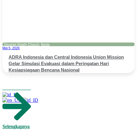
Disaster Ready Church
,
Berita
Mei 5, 2026
ADRA Indonesia dan Central Indonesia Union Mission
Gelar Simulasi Evakuasi dalam Peringatan Hari
Kesiapsiagaan Bencana Nasional
Selengkapnya
Selengkapnya
Selengkapnya
Selengkapnya