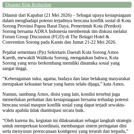
Disaster Risk Reduction
Dilansir dari Kapabar (21 Mei 2026) – Sebagai upaya kesiapsiagaan
dalam menghadapi potensi terjadinya bencana konflik sosial di Kota
Sorong Provinsi Papua Barat Daya, Pemerintah Kota (Pemkot)
Sorong bersama ADRA Indonesia membentuk tim diskusi melalui
Forum Group Discussion (FGD) di The Belagri Hotel &
Convention Sorong pada Kamis dan Jumat 21-22 Mei 2026.
Pejabat sementara (Pjs) Sekretaris Daerah Kota Sorong Amos
Kareth, mewakili Walikota Sorong, mengatakan bahwa, Kota
Sorong yang terus berkembang memiliki dinamika sosial yang
sangat tinggi.
“Keberagaman suku, agama, budaya dan latar belakang masyarakat
merupakan kekuatan besar yang harus selalu dijaga,” kata Amos.
Namun, sambung Amos, disisi yang lain, kondisi tersebut juga
memerlukan perhatian dan kesiapsiagaan bersama terhadap potensi
bencana sosial maupun konflik sosial yang dapat terjadi sewaktu-
waktu apabila tidak diantisipasi secara baik.
“Oleh karena itu, kegiatan ini dilaksanakan sebagai langkah strategis
untuk memperkuat koordinasi, membangun sistem peringatan dini
serta menyusun perencanaan kontigensi yang terarah dan terpadu,”