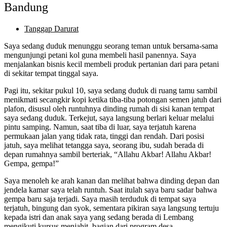
Bandung
Tanggap Darurat
Saya sedang duduk menunggu seorang teman untuk bersama-sama
mengunjungi petani kol guna membeli hasil panennya. Saya
menjalankan bisnis kecil membeli produk pertanian dari para petani
di sekitar tempat tinggal saya.
Pagi itu, sekitar pukul 10, saya sedang duduk di ruang tamu sambil
menikmati secangkir kopi ketika tiba-tiba potongan semen jatuh dari
plafon, disusul oleh runtuhnya dinding rumah di sisi kanan tempat
saya sedang duduk. Terkejut, saya langsung berlari keluar melalui
pintu samping. Namun, saat tiba di luar, saya terjatuh karena
permukaan jalan yang tidak rata, tinggi dan rendah. Dari posisi
jatuh, saya melihat tetangga saya, seorang ibu, sudah berada di
depan rumahnya sambil berteriak, “Allahu Akbar! Allahu Akbar!
Gempa, gempa!”
Saya menoleh ke arah kanan dan melihat bahwa dinding depan dan
jendela kamar saya telah runtuh. Saat itulah saya baru sadar bahwa
gempa baru saja terjadi. Saya masih terduduk di tempat saya
terjatuh, bingung dan syok, sementara pikiran saya langsung tertuju
kepada istri dan anak saya yang sedang berada di Lembang
mengikuti kursus menjahit, bagian dari program desa.